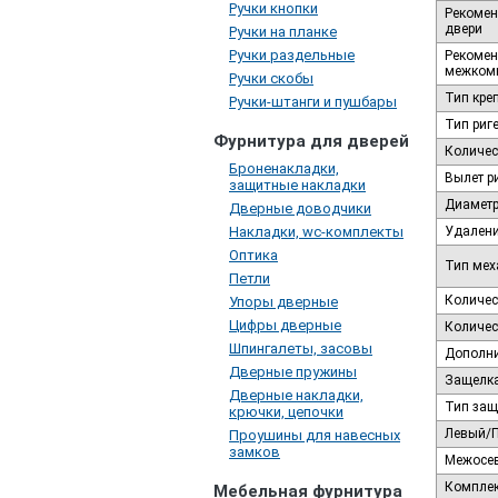
Ручки кнопки
Рекомен
двери
Ручки на планке
Ручки раздельные
Рекомен
межком
Ручки скобы
Тип кре
Ручки-штанги и пушбары
Тип риг
Фурнитура для дверей
Количес
Броненакладки,
Вылет р
защитные накладки
Диаметр
Дверные доводчики
Накладки, wc-комплекты
Удалени
Оптика
Тип мех
Петли
Количес
Упоры дверные
Цифры дверные
Количес
Шпингалеты, засовы
Дополни
Дверные пружины
Защелк
Дверные накладки,
Тип защ
крючки, цепочки
Левый/
Проушины для навесных
замков
Межосев
Комплек
Мебельная фурнитура