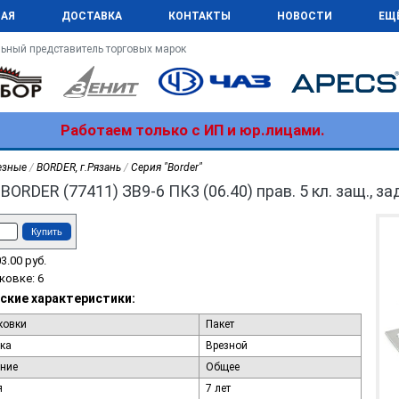
НАЯ
ДОСТАВКА
КОНТАКТЫ
НОВОСТИ
ЕЩ
ьный представитель торговых марок
Работаем только с ИП и юр.лицами.
езные
/
BORDER, г.Рязань
/
Серия "Border"
BORDER (77411) ЗВ9-6 ПК3 (06.40) прав. 5 кл. защ., за
Купить
3.00
руб.
ковке: 6
ские характеристики:
ковки
Пакет
ка
Врезной
ние
Общее
я
7 лет