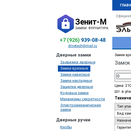
ГЛАВ
Официал
Зенит-М
ЗАМКИ. ФУРНИТУРА
+7 (926)
939-08-48
drivetech@mail.ru
Дверные замки
Замки вр
Замок 
Задвижки дверные
Замки врезные
Замки навесные
Замки накладные
Цена:
210
Защелки дверные
Шт. в упа
Кодовые замки
Техниче
Механизмы секретности
Электромеханические
Тип упа
замки
Вид зам
Дверные ручки
Назначе
Кнобы
Гаранти