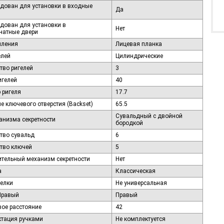
дован для установки в входные
Да
дован для установки в
Нет
натные двери
пления
Лицевая планка
елей
Цилиндрические
тво ригелей
3
игелей
40
 ригеля
17.7
е ключевого отверстия (Backset)
65.5
Сувальдный с двойной
анизма секретности
бородкой
тво сувальд
6
тво ключей
5
тельный механизм секретности
Нет
а
Классическая
елки
Не универсальная
Правый
Правый
ое расстояние
42
тация ручками
Не комплектуется