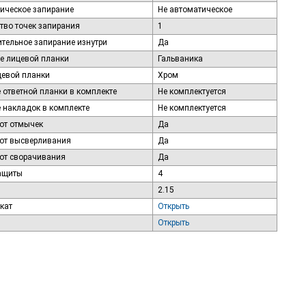
ическое запирание
Не автоматическое
тво точек запирания
1
тельное запирание изнутри
Да
е лицевой планки
Гальваника
цевой планки
Хром
 ответной планки в комплекте
Не комплектуется
 накладок в комплекте
Не комплектуется
от отмычек
Да
от высверливания
Да
от сворачивания
Да
ащиты
4
2.15
кат
Открыть
Открыть