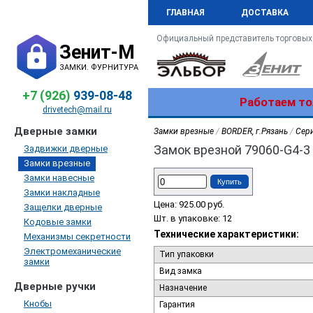
ГЛАВНАЯ
ДОСТАВКА
Официальный представитель торговых
Зенит-М
ЗАМКИ. ФУРНИТУРА
+7 (926)
939-08-48
Работаем то
drivetech@mail.ru
Дверные замки
Замки врезные
/
BORDER, г.Рязань
/
Сери
Замок врезной 79060-G4-3
Задвижки дверные
Замки врезные
Замки навесные
Купить
Замки накладные
Цена:
925.00
руб.
Защелки дверные
Шт. в упаковке: 12
Кодовые замки
Технические характеристики:
Механизмы секретности
Электромеханические
Тип упаковки
замки
Вид замка
Дверные ручки
Назначение
Кнобы
Гарантия