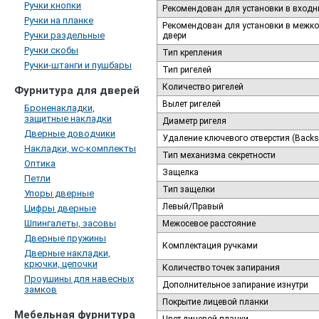
Ручки кнопки
Рекомендован для установки в входн
Ручки на планке
Рекомендован для установки в межк
Ручки раздельные
двери
Ручки скобы
Тип крепления
Ручки-штанги и пушбары
Тип ригелей
Количество ригелей
Фурнитура для дверей
Вылет ригелей
Броненакладки,
защитные накладки
Диаметр ригеля
Дверные доводчики
Удаление ключевого отверстия (Backs
Накладки, wc-комплекты
Тип механизма секретности
Оптика
Защелка
Петли
Тип защелки
Упоры дверные
Левый/Правый
Цифры дверные
Шпингалеты, засовы
Межосевое расстояние
Дверные пружины
Комплектация ручками
Дверные накладки,
крючки, цепочки
Количество точек запирания
Проушины для навесных
Дополнительное запирание изнутри
замков
Покрытие лицевой планки
Мебельная фурнитура