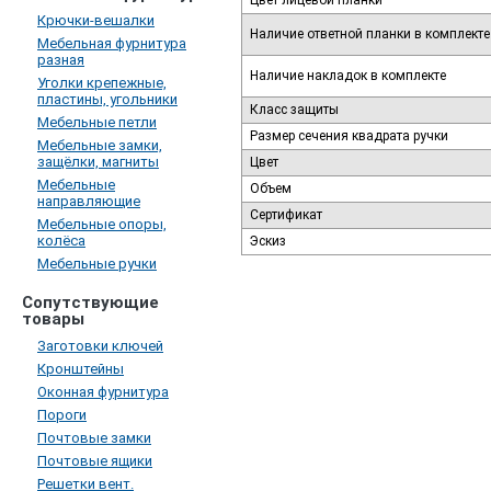
Цвет лицевой планки
Крючки-вешалки
Наличие ответной планки в комплекте
Мебельная фурнитура
разная
Наличие накладок в комплекте
Уголки крепежные,
пластины, угольники
Класс защиты
Мебельные петли
Размер сечения квадрата ручки
Мебельные замки,
защёлки, магниты
Цвет
Мебельные
Объем
направляющие
Сертификат
Мебельные опоры,
колёса
Эскиз
Мебельные ручки
Сопутствующие
товары
Заготовки ключей
Кронштейны
Оконная фурнитура
Пороги
Почтовые замки
Почтовые ящики
Решетки вент.